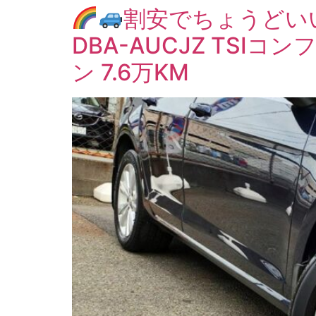
割安でちょうどい
DBA-AUCJZ TSIコン
ン 7.6万KM