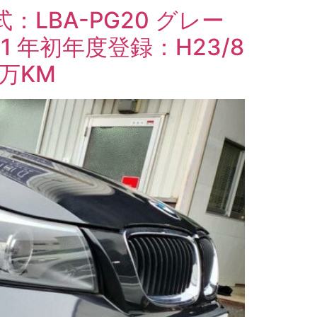
：LBA-PG20 グレー
1 年初年度登録：H23/8
万KM