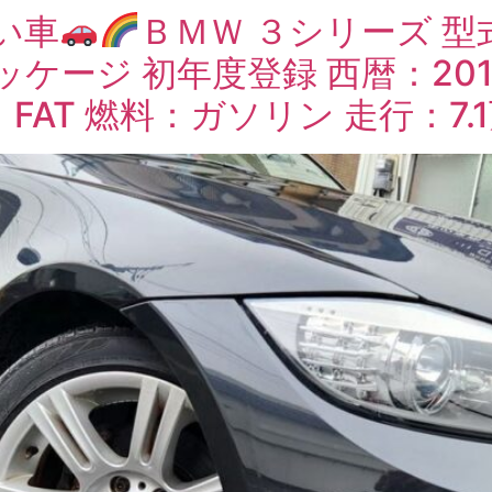
い車
ＢＭＷ ３シリーズ 型式
ッケージ 初年度登録 西暦：201
AT 燃料：ガソリン 走行：7.1