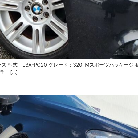
ズ 型式：LBA-PG20 グレード：320i Mスポーツパッケージ 
： […]