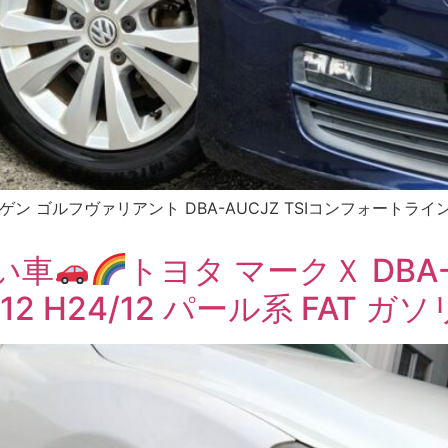
 ゴルフヴァリアント DBA-AUCJZ TSIコンフォートラインBMT 
]
い車
トヨタ マークＸ DBA-
 H24/12 パール系 FAT ガソリ