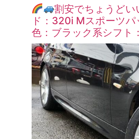
割安でちょうどい
ド：320i Mスポーツパ
色：ブラック系シフト：F