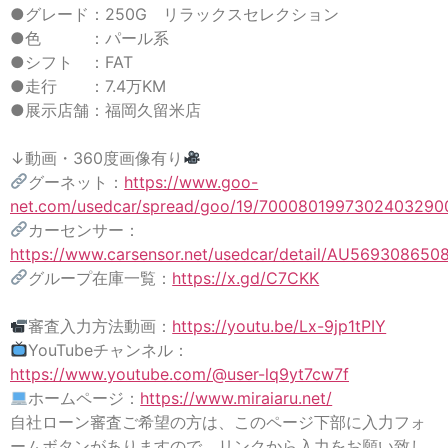
●グレード：250G リラックスセレクション
●色 ：パール系
●シフト ：FAT
●走行 ：7.4万KM
●展示店舗：福岡久留米店
↓動画・360度画像有り
グーネット：
https://www.goo-
net.com/usedcar/spread/goo/19/7000801997302403290
カーセンサー：
https://www.carsensor.net/usedcar/detail/AU5693086508
グループ在庫一覧：
https://x.gd/C7CKK
審査入力方法動画：
https://youtu.be/Lx-9jp1tPIY
YouTubeチャンネル：
https://www.youtube.com/@user-lq9yt7cw7f
ホームページ：
https://www.miraiaru.net/
自社ローン審査ご希望の方は、このページ下部に入力フォ
ームボタンがありますので、リンクから入力をお願い致し