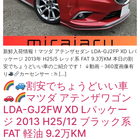
新鮮入荷情報！マツダ アテンザセダン LDA-GJ2FP XD Lパ
ッケージ 2013年 H25/5 レッド系 FAT 9.3万KM 本日の割
安でちょうどいい車のご紹介です！ ↓動画・360度画像有
り
カーセンサー：h […]
割安でちょうどいい車
マツダ アテンザワゴン
LDA-GJ2FW XD Lパッケー
ジ 2013 H25/12 ブラック系
FAT 軽油 9.2万KM