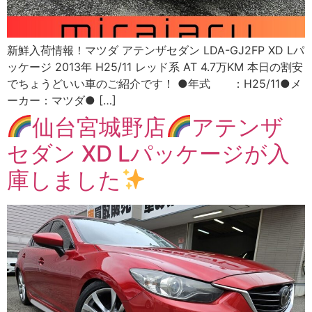
新鮮入荷情報！マツダ アテンザセダン LDA-GJ2FP XD Lパ
ッケージ 2013年 H25/11 レッド系 AT 4.7万KM 本日の割安
でちょうどいい車のご紹介です！ ●年式 ：H25/11●メ
ーカー：マツダ● […]
仙台宮城野店
アテンザ
セダン XD Lパッケージが入
庫しました