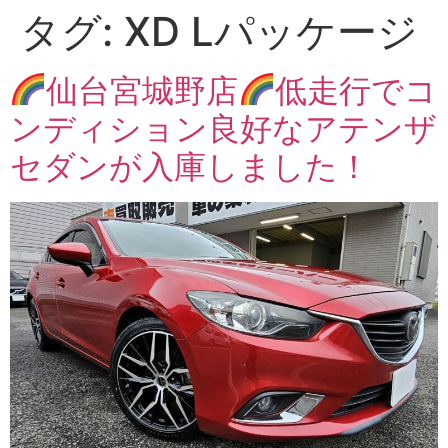
タグ:
XD Lパッケージ
仙台宮城野店
低走行でコ
ンディション良好なアテンザ
セダンが入庫しました！