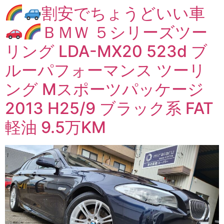
割安でちょうどいい車
ＢＭＷ ５シリーズツー
リング LDA-MX20 523d ブ
ルーパフォーマンス ツーリ
ング Mスポーツパッケージ
2013 H25/9 ブラック系 FAT
軽油 9.5万KM