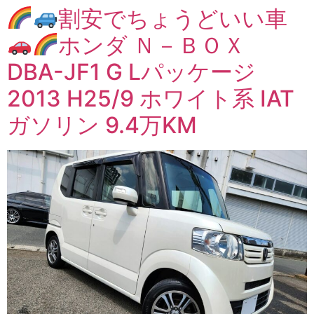
割安でちょうどいい車
ホンダ Ｎ－ＢＯＸ
DBA-JF1 G Lパッケージ
2013 H25/9 ホワイト系 IAT
ガソリン 9.4万KM