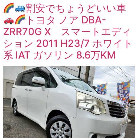
割安でちょうどいい車
トヨタ ノア DBA-
ZRR70G X スマートエディ
ション 2011 H23/7 ホワイト
系 IAT ガソリン 8.6万KM