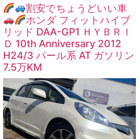
割安でちょうどいい車
ホンダ フィットハイブ
リッド DAA-GP1 ＨＹＢＲＩ
Ｄ 10th Anniversary 2012
H24/3 パール系 AT ガソリン
7.5万KM