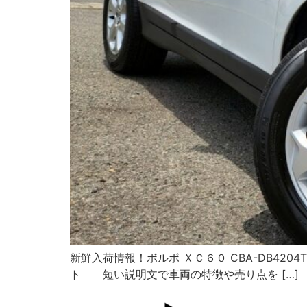
新鮮入荷情報！ボルボ ＸＣ６０ CBA-DB4204T
ト 短い説明文で車両の特徴や売り点を […]