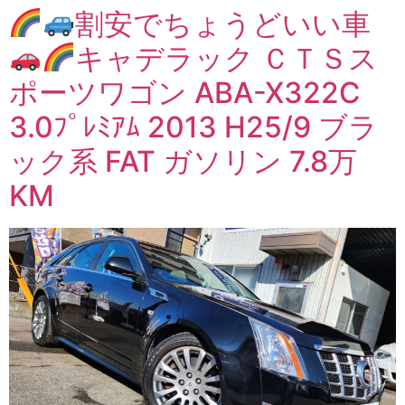
割安でちょうどいい車
キャデラック ＣＴＳス
ポーツワゴン ABA-X322C
3.0ﾌﾟﾚﾐｱﾑ 2013 H25/9 ブラ
ック系 FAT ガソリン 7.8万
KM