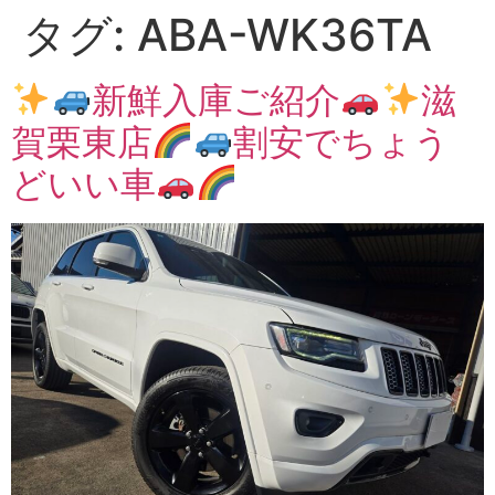
タグ:
ABA-WK36TA
新鮮入庫ご紹介
滋
賀栗東店
割安でちょう
どいい車