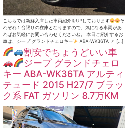
こちらでは新鮮入庫した車両紹介をUPしております
そ
れぞれ１台限りの在庫となりますので、気になる車両があ
ればお気軽にお問い合わせくださいね。 本日ご紹介するお
車は、ジープ グランドチェロキー
ABA-WK36TA ア […]
割安でちょうどいい車
ジープ グランドチェロ
キー ABA-WK36TA アルティ
テュード 2015 H27/7 ブラッ
ク系 FAT ガソリン 8.7万KM