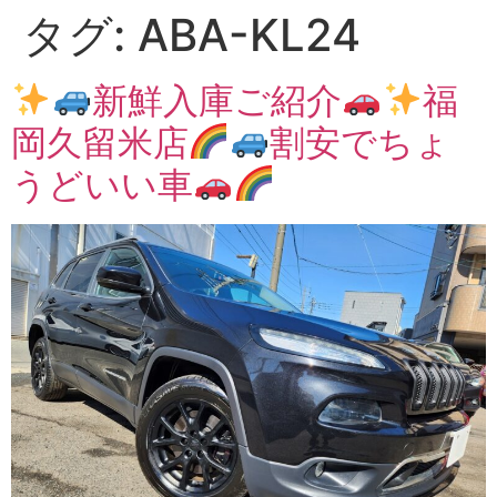
タグ:
ABA-KL24
新鮮入庫ご紹介
福
岡久留米店
割安でちょ
うどいい車