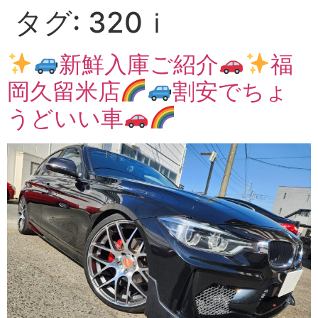
タグ:
320ｉ
新鮮入庫ご紹介
福
岡久留米店
割安でちょ
うどいい車