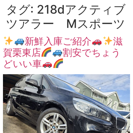
タグ:
218dアクティブ
ツアラー Mスポーツ
新鮮入庫ご紹介
滋
賀栗東店
割安でちょう
どいい車