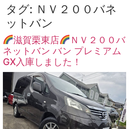
タグ:
ＮＶ２００バネ
ットバン
滋賀栗東店
ＮＶ２００バ
ネットバン バン プレミアム
GX入庫しました！