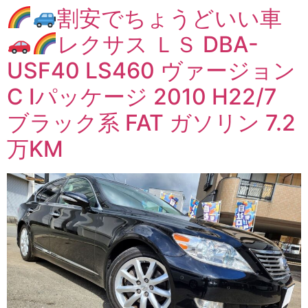
割安でちょうどいい車
レクサス ＬＳ DBA-
USF40 LS460 ヴァージョン
C Iパッケージ 2010 H22/7
ブラック系 FAT ガソリン 7.2
万KM