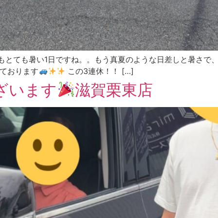
もとても暑い1日ですね。。もう真夏のような日差しと暑さで
ております
この3連休！！ […]
ざいます
滋賀栗東店