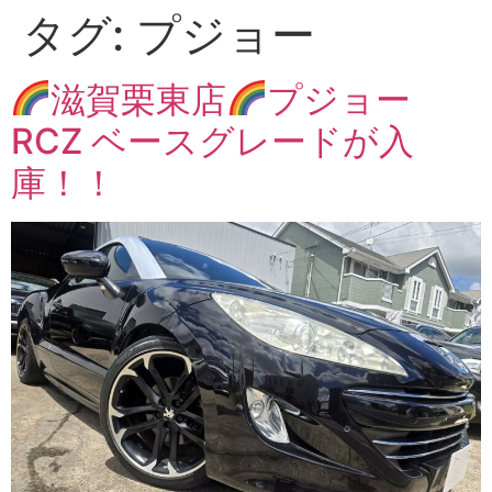
タグ:
プジョー
滋賀栗東店
プジョー
RCZ ベースグレードが入
庫！！