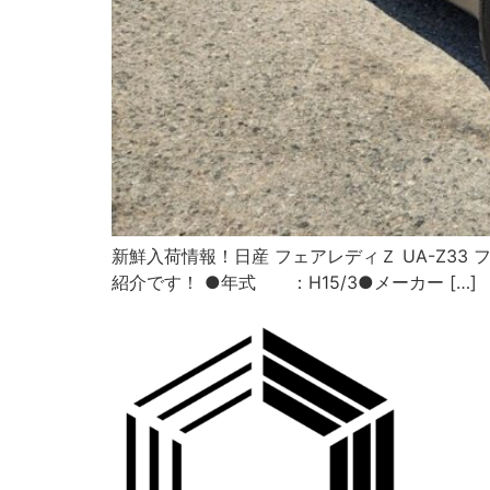
新鮮入荷情報！日産 フェアレディＺ UA-Z33 フ
紹介です！ ●年式 ：H15/3●メーカー […]