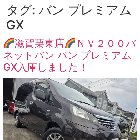
タグ:
バン プレミアム
GX
滋賀栗東店
ＮＶ２００バ
ネットバン バン プレミアム
GX入庫しました！