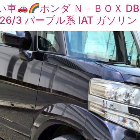
い車
ホンダ Ｎ－ＢＯＸ DB
26/3 パープル系 IAT ガソリン 