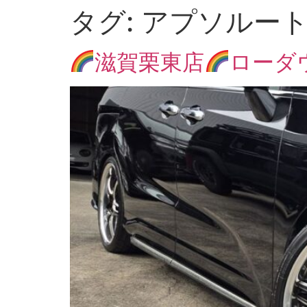
タグ:
アプソルー
滋賀栗東店
ローダ