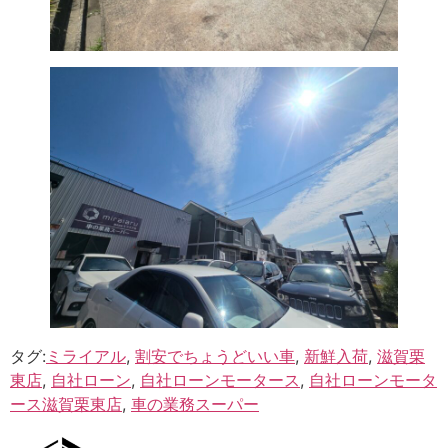
タグ:
ミライアル
,
割安でちょうどいい車
,
新鮮入荷
,
滋賀栗
東店
,
自社ローン
,
自社ローンモータース
,
自社ローンモータ
ース滋賀栗東店
,
車の業務スーパー