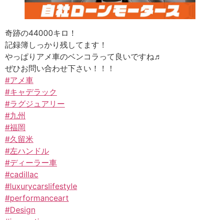
奇跡の44000キロ！
記録簿しっかり残してます！
やっぱりアメ車のベンコラって良いですね♬
ぜひお問い合わせ下さい！！！
#アメ車
#キャデラック
#ラグジュアリー
#九州
#福岡
#久留米
#左ハンドル
#ディーラー車
#cadillac
#luxurycarslifestyle
#performanceart
#Design