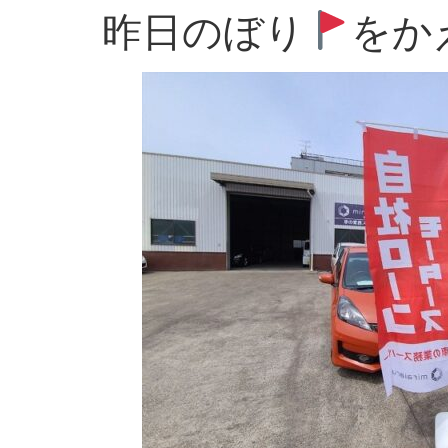
昨日のぼり
をか