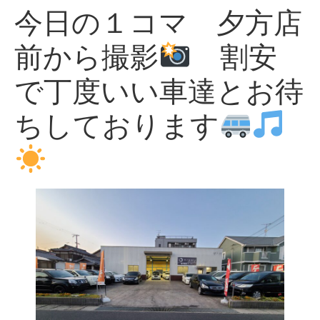
今日の１コマ 夕方店
前から撮影
割安
で丁度いい車達とお待
ちしております