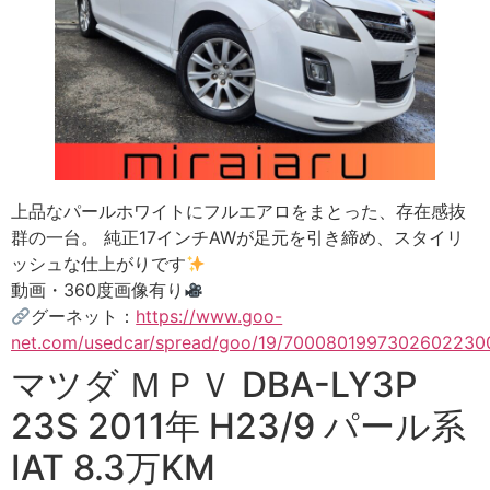
上品なパールホワイトにフルエアロをまとった、存在感抜
群の一台。 純正17インチAWが足元を引き締め、スタイリ
ッシュな仕上がりです
動画・360度画像有り
グーネット：
https://www.goo-
net.com/usedcar/spread/goo/19/7000801997302602230
マツダ ＭＰＶ DBA-LY3P
23S 2011年 H23/9 パール系
IAT 8.3万KM