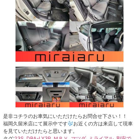
是非コチラのお車気にいただけたらお問合せ下さい！！
福岡久留米店にて展示中です
お近くの方は来店して現車
を見ていただけたらと思います。
タグ:
23S
,
DBA-LY3P
,
ＭＰＶ
,
マツダ
,
ミライアル
,
割安で