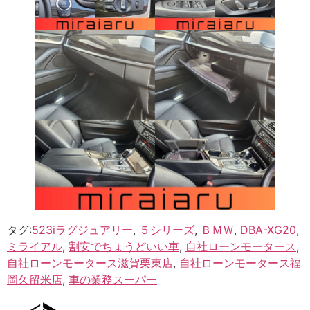
タグ:
523iラグジュアリー
,
５シリーズ
,
ＢＭＷ
,
DBA-XG20
,
ミライアル
,
割安でちょうどいい車
,
自社ローンモータース
,
自社ローンモータース滋賀栗東店
,
自社ローンモータース福
岡久留米店
,
車の業務スーパー