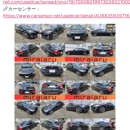
net.com/usedcar/spread/goo/19/70008019973026021000
カーセンサー：
https://www.carsensor.net/usedcar/detail/AU6835935716