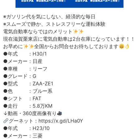
※ガソリン代を気にしない、経済的な毎日
※スムーズで静か、ストレスフリーな運転体験
電気自動車ならではのメリット
現在滋賀栗東店に電気自動車は2台在庫になっています！！
お早めに
全国からお問合せお待ちしております
●年式 ：H30/1
●メーカー：日産
●車種 ：リーフ
●グレード：G
●型式 ：ZAA-ZE1
●色 ：ブルー系
●シフト ：FAT
●走行 ：5.8万KM
↓動画・360度画像有り
グーネット：https://x.gd/LHa0Y
●年式 ：H23/10
●メーカー：三菱