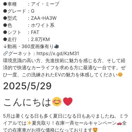
●車種 ：アイ・ミーブ
●グレード：G
●型式 ：ZAA-HA3W
●色 ：ホワイト系
●シフト ：FAT
●走行 ：2.8万KM
↓動画・360度画像有り
グーネット：https://x.gd/KzM31
環境意識の高い方、先進技術に魅力を感じる方、そして経
済的で快適なカーライフを求める方に最適な一台です。ぜ
ひ一度、この洗練されたEVの魅力を体感してください
2025/5/29
こんにちは
5月は暑くなる日も多く夏日になる日もありましたね。ミラ
イアルでは
夏先取り！在庫一斉セールキャンペーン
全
ての在庫車がお得な価格になっております