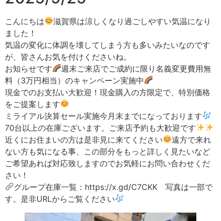
こんにちは
滋賀県は涼しくなり過ごしやすい気温になり
ました！
気温の変化に体調を壊してしまう方も多いみたいなのです
が、皆さんお気を付けくださいね。
お知らせです
週末ご来店でご成約に限り名義変更費用無
料（3万円相当）のキャンペーン実施中
現金でのお支払い大歓迎！現金購入の方限定で、特別価格
をご提案します
ミライアル決算セール実施今月末までになっております
70台以上の在庫ございます。ご来店予約も大歓迎です
近くにお住まいの方は是非見に来てください
遠方で来れ
ない方も気になる事、この部分をもっと詳しく見たいなど
ご希望あれば対応致しますのでお気軽にお問い合わせくだ
さい！
グループ在庫一覧：https://x.gd/C7CKK 写真は一部で
す。是非URLからご覧ください