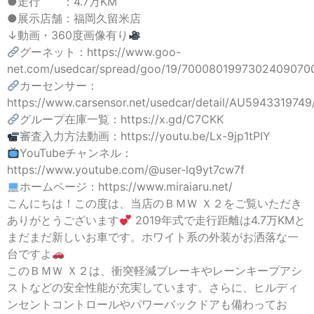
●走行 ：4.7万KM
●展示店舗：福岡久留米店
↓動画・360度画像有り
グーネット：https://www.goo-
net.com/usedcar/spread/goo/19/70008019973024090700
カーセンサー：
https://www.carsensor.net/usedcar/detail/AU5943319749/
グループ在庫一覧：https://x.gd/C7CKK
審査入力方法動画：https://youtu.be/Lx-9jp1tPIY
YouTubeチャンネル：
https://www.youtube.com/@user-lq9yt7cw7f
ホームページ：https://www.miraiaru.net/
こんにちは！この度は、当店のＢＭＷ Ｘ２をご覧いただき
ありがとうございます
2019年式で走行距離は4.7万KMと
まだまだ新しいお車です。ホワイト系の外装がお洒落な一
台ですよ
このＢＭＷ Ｘ２は、衝突軽減ブレーキやレーンキープアシ
ストなどの安全性能が充実しています。さらに、ヒルディ
ンセントコントロールやパワーバックドアも備わってお