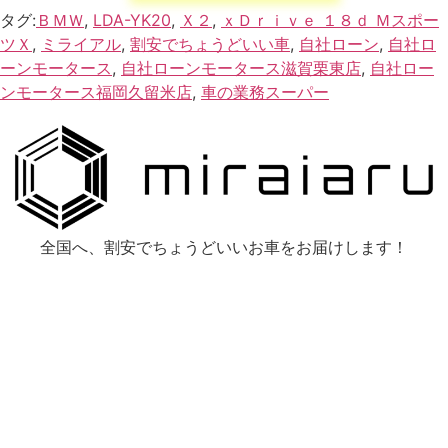
タグ:
ＢＭＷ
,
LDA-YK20
,
Ｘ２
,
ｘＤｒｉｖｅ １８ｄ Ｍスポー
ツＸ
,
ミライアル
,
割安でちょうどいい車
,
自社ローン
,
自社ロ
ーンモータース
,
自社ローンモータース滋賀栗東店
,
自社ロー
ンモータース福岡久留米店
,
車の業務スーパー
全国へ、割安でちょうどいいお車をお届けします！