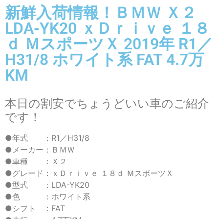
新鮮入荷情報！ＢＭＷ Ｘ２
LDA-YK20 ｘＤｒｉｖｅ １８
ｄ ＭスポーツＸ 2019年 R1／
H31/8 ホワイト系 FAT 4.7万
KM
本日の割安でちょうどいい車のご紹介
です！
●年式 ：R1／H31/8
●メーカー：ＢＭＷ
●車種 ：Ｘ２
●グレード：ｘＤｒｉｖｅ １８ｄ ＭスポーツＸ
●型式 ：LDA-YK20
●色 ：ホワイト系
●シフト ：FAT