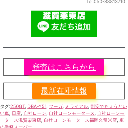
Tel:050-88813710
審査はこちらから
最新在庫情報
タグ:
250GT
,
DBA-Y51
,
フーガ
,
ミライアル
,
割安でちょうどい
い車
,
日産
,
自社ローン
,
自社ローンモータース
,
自社ローンモ
ータース滋賀栗東店
,
自社ローンモータース福岡久留米店
,
車
の業務スーパー