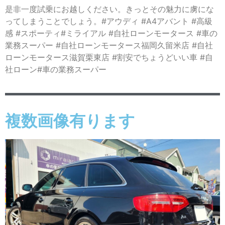
是非一度試乗にお越しください。きっとその魅力に虜にな
ってしまうことでしょう。#アウディ #A4アバント #高級
感 #スポーティ#ミライアル #自社ローンモータース #車の
業務スーパー #自社ローンモータース福岡久留米店 #自社
ローンモータース滋賀栗東店 #割安でちょうどいい車 #自
社ローン#車の業務スーパー
複数画像有ります