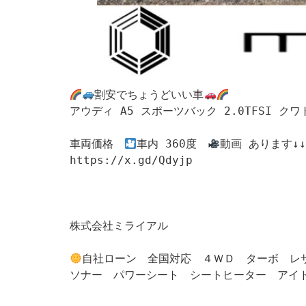
割安でちょうどいい車
アウディ A5 スポーツバック 2.0TFSI クワ
車両価格　
車内 360度　
動画 あります↓↓↓
https://x.gd/Qdyjp	

株式会社ミライアル

自社ローン　全国対応　４ＷＤ　ターボ　レ
ソナー　パワーシート　シートヒーター　アイド