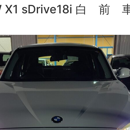
 X1 sDrive18i 白