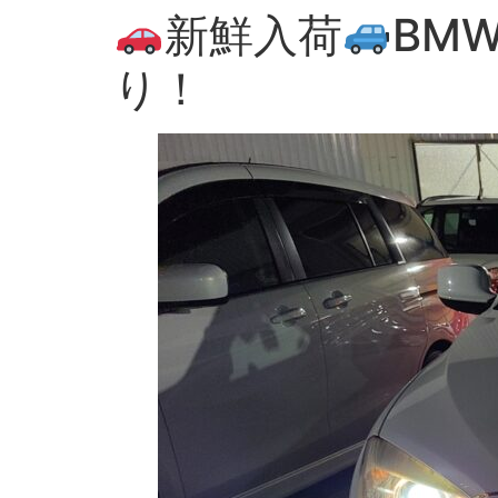
新鮮入荷
BMW
り！