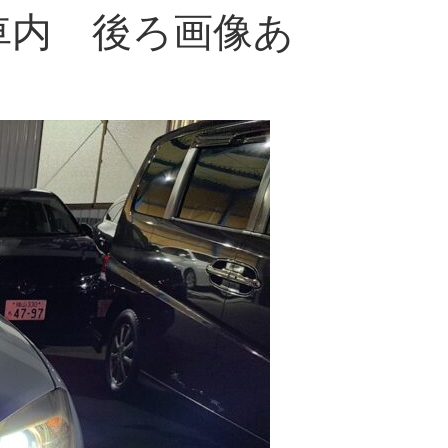
 前 車内 後ろ画像あ