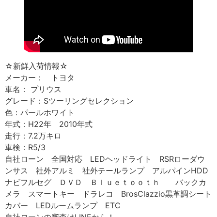
☆新鮮入荷情報☆
メーカー： トヨタ
車名： プリウス
グレード：Sツーリングセレクション
色：パールホワイト
年式：H22年 2010年式
走行：7.2万キロ
車検：R5/3
自社ローン 全国対応 LEDヘッドライト RSRローダウ
ンサス 社外アルミ 社外テールランプ アルパインHDD
ナビフルセグ ＤＶＤ Ｂｌｕｅｔｏｏｔｈ バックカ
メラ スマートキー ドラレコ BrosClazzio黒革調シート
カバー LEDルームランプ ETC
自社ローンの審査はLINEから！