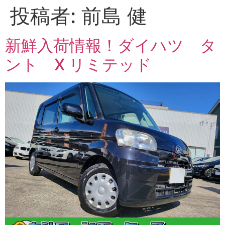
投稿者:
前島 健
新鮮入荷情報！ダイハツ タ
ント X リミテッド