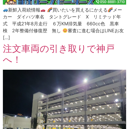
新鮮入荷続情報
買いたいを買えるにかえる
メー
カー ダイハツ車名 タントグレード X リミテッド年
式 平成21年8月走行 ６万KM排気量 660cc色 黒車
検 2年整備付修復歴 無し
審査に進む場合はLINEお友
[…]
注文車両の引き取りで神戸
へ！