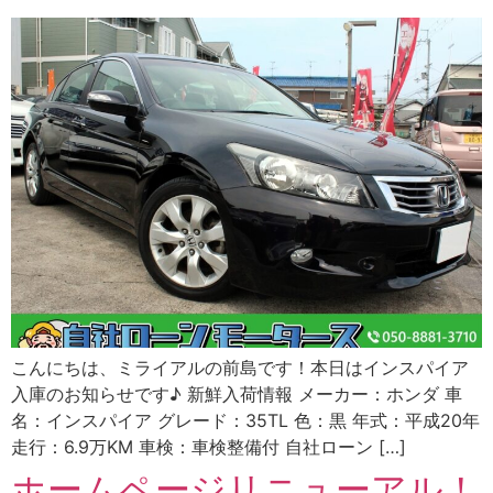
こんにちは、ミライアルの前島です！本日はインスパイア
入庫のお知らせです♪ 新鮮入荷情報 メーカー：ホンダ 車
名：インスパイア グレード：35TL 色：黒 年式：平成20年
走行：6.9万KM 車検：車検整備付 自社ローン […]
ホームページリニューアル！